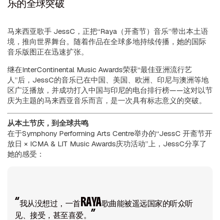
乐的全球突破
马来西亚歌手 JessC，正把“Raya（开斋节）音乐”带出本土语
境，推向世界舞台。随着作品在全球多地持续传播，她的国际
音乐版图正在迅速扩张。
继在
InterContinental Music Awards
荣获“最佳亚洲流行艺
人”后，JessC的音乐已在中国、美国、欧洲、印尼与澳洲等地
区广泛播放，并成功打入中国与印尼的电台排行榜——这对以节
庆为主题的马来西亚音乐而言，是一次具有标志意义的突破。
从本土节庆，到全球共鸣
在于
Symphony Performing Arts Centre
举办的“JessC 开斋节开
放日 × ICMA &
LIT Music Awards
庆功活动”上，JessC分享了
她的感受：
“我从没想过，一首RAYA歌曲能被遥远国家的听众听
见、接受，甚至喜爱。”