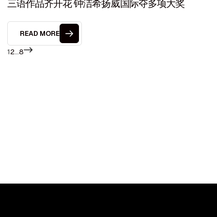
三语作品齐开花 钟洁希扬威国际夺多项大奖
READ MORE
1
2
…
8